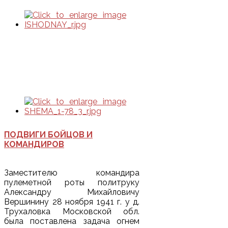
октябре
1939 г.
передислоцирована в Хабаровск
и в дальнейшем существовала
как территориальная дивизия,
насчитывала в своем составе
один стрелковый полк и
подразделения обеспечения
(6
000 чел).
ПОДВИГИ БОЙЦОВ И
КОМАНДИРОВ
Заместителю командира
пулеметной роты политруку
Александру Михайловичу
Вершинину 28 ноября 1941 г. у д.
Трухаловка Московской обл.
была поставлена задача огнем