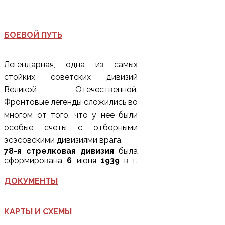
БОЕВОЙ ПУТЬ
Легендарная, одна из самых
стойких советских дивизий
Великой Отечественной.
Фронтовые легенды сложились во
многом от того, что у нее были
особые счеты с отборными
эсэсовскими дивизиями врага.
78-я стрелковая дивизия
была
сформирована
6
июня
1939
в г.
Новосибирске. Через
5
дней
грузится в эшелоны и
29
июня
ДОКУМЕНТЫ
прибывает на ст. Губерово
Приморского края, занимает
оорону по линии
КАРТЫ И СХЕМЫ
государственной границы. В