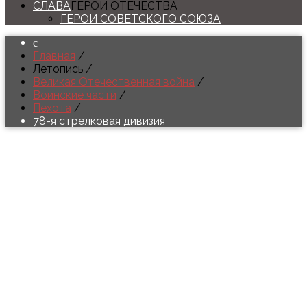
СЛАВА
ГЕРОИ ОТЕЧЕСТВА
ГЕРОИ СОВЕТСКОГО СОЮЗА
Главная
/
Летопись
/
Великая Отечественная война
/
Воинские части
/
Пехота
/
78-я стрелковая дивизия
9-я гвардейская
стрелковая дивизия
(78-я стрелковая дивизия)