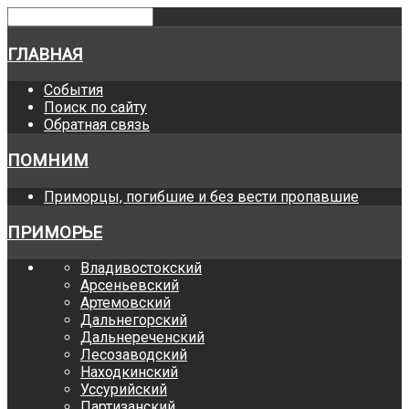
ГЛАВНАЯ
События
Поиск по сайту
Обратная связь
ПОМНИМ
Приморцы, погибшие и без вести пропавшие
ПРИМОРЬЕ
Владивостокский
Арсеньевский
Артемовский
Дальнегорский
Дальнереченский
Лесозаводский
Находкинский
Уссурийский
Партизанский