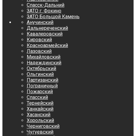
Спасск-Дальний
ЗАТО г. Фокино
ЗАТО Большой Камень
Анучинский
Дальнереченский
Кавалеровский
Кировский
Красноармейский
Лазовский
Михайловский
Надеждинский
Октябрьский
Ольгинский
Партизанский
Пограничный
Пожарский
Спасский
Тернейский
Ханкайский
Хасанский
Хорольский
Черниговский
Чугуевский