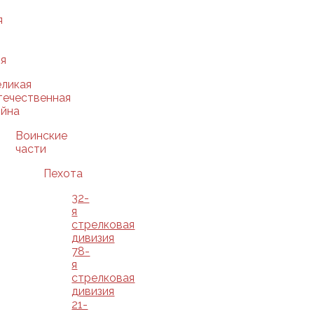
я
я
еликая
течественная
ойна
Воинские
части
Пехота
32-
я
стрелковая
дивизия
78-
я
стрелковая
дивизия
21-