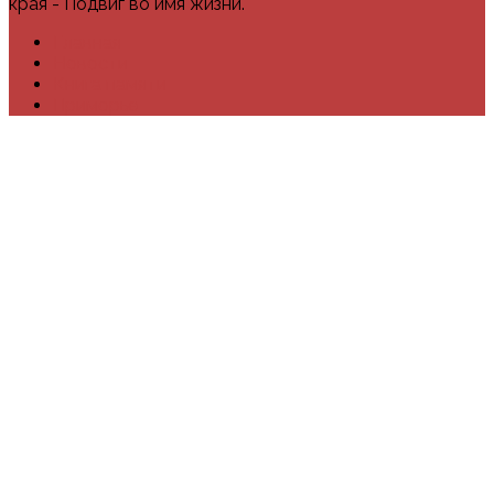
края - Подвиг во имя жизни.
Главная
Новости
Книга памяти
Приморье