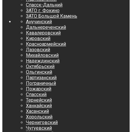
Спасск-Дальний
ЗАТО г. Фокино
ЗАТО Большой Камень
Анучинский
Дальнереченский
Кавалеровский
Кировский
Красноармейский
Лазовский
Михайловский
Надеждинский
Октябрьский
Ольгинский
Партизанский
Пограничный
Пожарский
Спасский
Тернейский
Ханкайский
Хасанский
Хорольский
Черниговский
Чугуевский