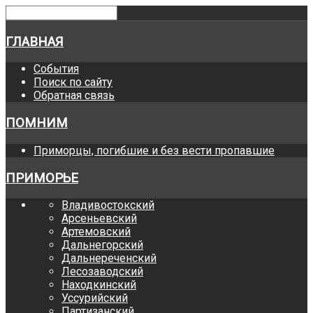
ГЛАВНАЯ
События
Поиск по сайту
Обратная связь
ПОМНИМ
Приморцы, погибшие и без вести пропавшие
ПРИМОРЬЕ
Владивостокский
Арсеньевский
Артемовский
Дальнегорский
Дальнереченский
Лесозаводский
Находкинский
Уссурийский
Партизанский