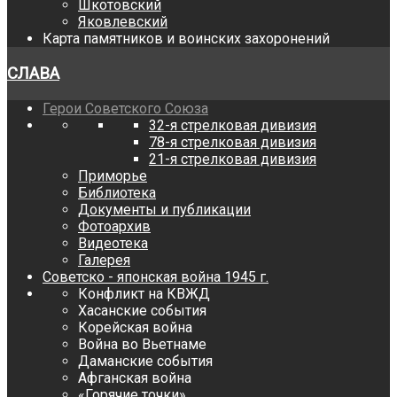
Шкотовский
Яковлевский
Карта памятников и воинских захоронений
СЛАВА
Герои Советского Союза
32-я стрелковая дивизия
78-я стрелковая дивизия
21-я стрелковая дивизия
Приморье
Библиотека
Документы и публикации
Фотоархив
Видеотека
Галерея
Советско - японская война 1945 г.
Конфликт на КВЖД
Хасанские события
Корейская война
Война во Вьетнаме
Даманские события
Афганская война
«Горячие точки»