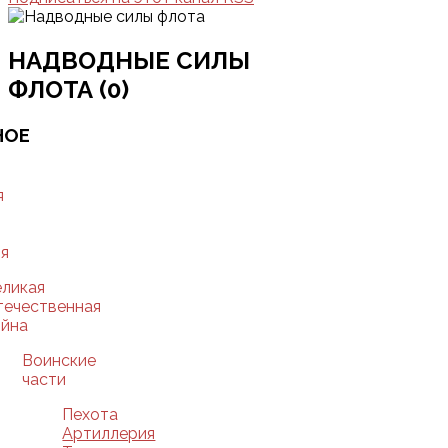
НАДВОДНЫЕ СИЛЫ
ФЛОТА (0)
НОЕ
Ю
я
я
еликая
течественная
ойна
Воинские
части
Пехота
Артиллерия