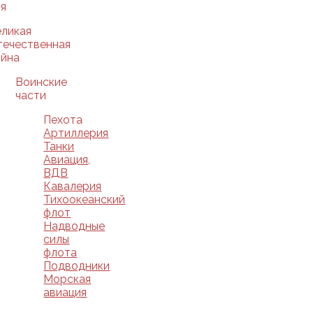
я
еликая
течественная
ойна
Воинские
части
Пехота
Артиллерия
Танки
Авиация,
ВДВ
Кавалерия
Тихоокеанский
флот
Надводные
силы
флота
Подводники
Морская
авиация