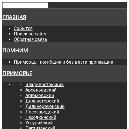
ГЛАВНАЯ
События
Поиск по сайту
Обратная связь
ПОМНИМ
Приморцы, погибшие и без вести пропавшие
ПРИМОРЬЕ
Владивостокский
Арсеньевский
Артемовский
Дальнегорский
Дальнереченский
Лесозаводский
Находкинский
Уссурийский
Партизанский