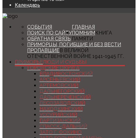
Календарь
СОБЫТИЯ
ГЛАВНАЯ
ПОИСК ПО САЙТУ
ПОМНИМ
КНИГА
ОБРАТНАЯ СВЯЗЬ
ПАМЯТИ
ПРИМОРЦЫ, ПОГИБШИЕ И БЕЗ ВЕСТИ
ПРОПАВШИЕ
В ВЕЛИКОЙ
ОТЕЧЕСТВЕННОЙ ВОЙНЕ 1941-1945 ГГ.
ПРИМОРЬЕ
ЛЮДИ И СУДЬБЫ
ГОРОДСКИЕ ОКРУГА
ВЛАДИВОСТОКСКИЙ
АРСЕНЬЕВСКИЙ
АРТЕМОВСКИЙ
ДАЛЬНЕГОРСКИЙ
ДАЛЬНЕРЕЧЕНСКИЙ
ЛЕСОЗАВОДСКИЙ
НАХОДКИНСКИЙ
УССУРИЙСКИЙ
ПАРТИЗАНСКИЙ
СПАССК-ДАЛЬНИЙ
ЗАТО Г. ФОКИНО