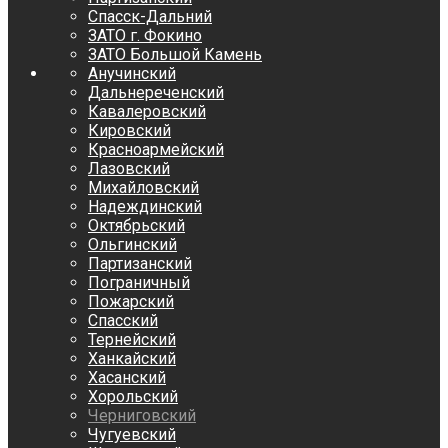
Спасск-Дальний
ЗАТО г. Фокино
ЗАТО Большой Камень
Анучинский
Дальнереченский
Кавалеровский
Кировский
Красноармейский
Лазовский
Михайловский
Надеждинский
Октябрьский
Ольгинский
Партизанский
Пограничный
Пожарский
Спасский
Тернейский
Ханкайский
Хасанский
Хорольский
Черниговский
Чугуевский