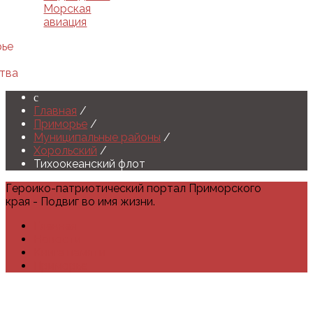
Морская
авиация
рье
тва
Главная
/
Приморье
/
Муниципальные районы
/
Хорольский
/
Тихоокеанский флот
Героико-патриотический портал Приморского
края - Подвиг во имя жизни.
Главная
Новости
Книга памяти
Приморье