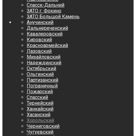
Спасск-Дальний
ЗАТО г. Фокино
ЗАТО Большой Камень
Анучинский
Дальнереченский
Кавалеровский
Кировский
Красноармейский
Лазовский
Михайловский
Надеждинский
Октябрьский
Ольгинский
Партизанский
Пограничный
Пожарский
Спасский
Тернейский
Ханкайский
Хасанский
Хорольский
Черниговский
Чугуевский