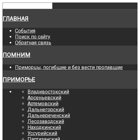
ГЛАВНАЯ
События
Поиск по сайту
Обратная связь
ПОМНИМ
Приморцы, погибшие и без вести пропавшие
ПРИМОРЬЕ
Владивостокский
Арсеньевский
Артемовский
Дальнегорский
Дальнереченский
Лесозаводский
Находкинский
Уссурийский
Партизанский