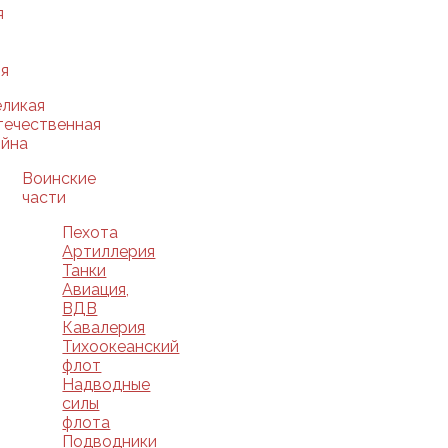
я
я
еликая
течественная
ойна
Воинские
части
Пехота
Артиллерия
Танки
Авиация,
ВДВ
Кавалерия
Тихоокеанский
флот
Надводные
силы
флота
Подводники