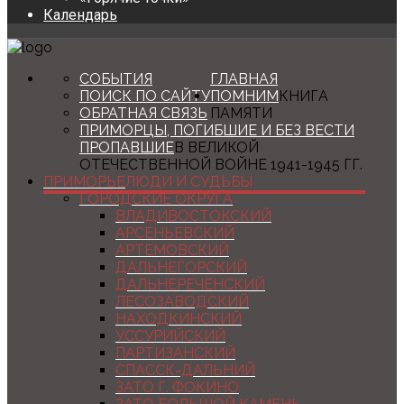
Календарь
СОБЫТИЯ
ГЛАВНАЯ
ПОИСК ПО САЙТУ
ПОМНИМ
КНИГА
ОБРАТНАЯ СВЯЗЬ
ПАМЯТИ
ПРИМОРЦЫ, ПОГИБШИЕ И БЕЗ ВЕСТИ
ПРОПАВШИЕ
В ВЕЛИКОЙ
ОТЕЧЕСТВЕННОЙ ВОЙНЕ 1941-1945 ГГ.
ПРИМОРЬЕ
ЛЮДИ И СУДЬБЫ
ГОРОДСКИЕ ОКРУГА
ВЛАДИВОСТОКСКИЙ
АРСЕНЬЕВСКИЙ
АРТЕМОВСКИЙ
ДАЛЬНЕГОРСКИЙ
ДАЛЬНЕРЕЧЕНСКИЙ
ЛЕСОЗАВОДСКИЙ
НАХОДКИНСКИЙ
УССУРИЙСКИЙ
ПАРТИЗАНСКИЙ
СПАССК-ДАЛЬНИЙ
ЗАТО Г. ФОКИНО