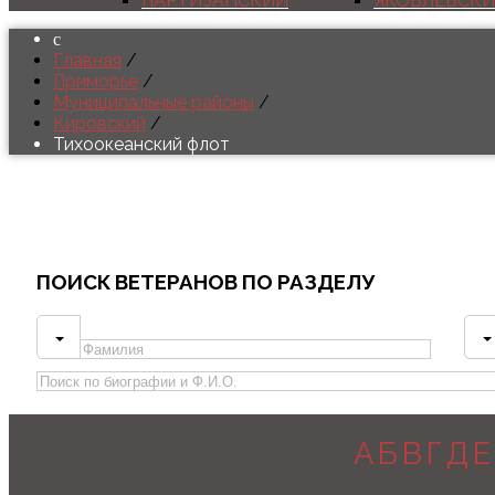
ПАРТИЗАНСКИЙ
ЯКОВЛЕВСК
Главная
/
Приморье
/
Муниципальные районы
/
Кировский
/
Тихоокеанский флот
ПОИСК
ВЕТЕРАНОВ ПО РАЗДЕЛУ
А
Б
В
Г
Д
Е