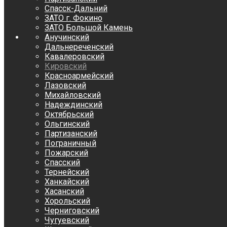
Спасск-Дальний
ЗАТО г. Фокино
ЗАТО Большой Камень
Анучинский
Дальнереченский
Кавалеровский
Кировский
Красноармейский
Лазовский
Михайловский
Надеждинский
Октябрьский
Ольгинский
Партизанский
Пограничный
Пожарский
Спасский
Тернейский
Ханкайский
Хасанский
Хорольский
Черниговский
Чугуевский