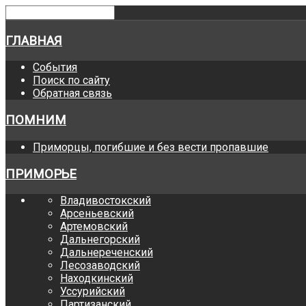
ГЛАВНАЯ
События
Поиск по сайту
Обратная связь
ПОМНИМ
Приморцы, погибшие и без вести пропавшие
ПРИМОРЬЕ
Владивостокский
Арсеньевский
Артемовский
Дальнегорский
Дальнереченский
Лесозаводский
Находкинский
Уссурийский
Партизанский