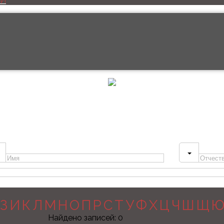
ИЙ
З
И
К
Л
М
Н
О
П
Р
С
Т
У
Ф
Х
Ц
Ч
Ш
Щ
Найдено записей:
0