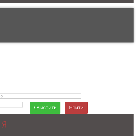
Очистить
Найти
Ю
Я