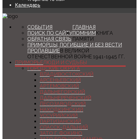
Календарь
СОБЫТИЯ
ГЛАВНАЯ
ПОИСК ПО САЙТУ
ПОМНИМ
КНИГА
ОБРАТНАЯ СВЯЗЬ
ПАМЯТИ
ПРИМОРЦЫ, ПОГИБШИЕ И БЕЗ ВЕСТИ
ПРОПАВШИЕ
В ВЕЛИКОЙ
ОТЕЧЕСТВЕННОЙ ВОЙНЕ 1941-1945 ГГ.
ПРИМОРЬЕ
ЛЮДИ И СУДЬБЫ
ГОРОДСКИЕ ОКРУГА
ВЛАДИВОСТОКСКИЙ
АРСЕНЬЕВСКИЙ
АРТЕМОВСКИЙ
ДАЛЬНЕГОРСКИЙ
ДАЛЬНЕРЕЧЕНСКИЙ
ЛЕСОЗАВОДСКИЙ
НАХОДКИНСКИЙ
УССУРИЙСКИЙ
ПАРТИЗАНСКИЙ
СПАССК-ДАЛЬНИЙ
ЗАТО Г. ФОКИНО