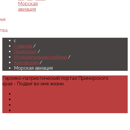
Морская
авиация
рье
тва
Главная
/
Приморье
/
Муниципальные районы
/
Кировский
/
Морская авиация
Героико-патриотический портал Приморского
края - Подвиг во имя жизни.
Главная
Новости
Книга памяти
Приморье