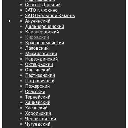
Спасск-Дальний
ЗАТО г. Фокино
ЗАТО Большой Камень
Анучинский
Дальнереченский
Кавалеровский
Кировский
Красноармейский
Лазовский
Михайловский
Надеждинский
Октябрьский
Ольгинский
Партизанский
Пограничный
Пожарский
Спасский
Тернейский
Ханкайский
Хасанский
Хорольский
Черниговский
Чугуевский