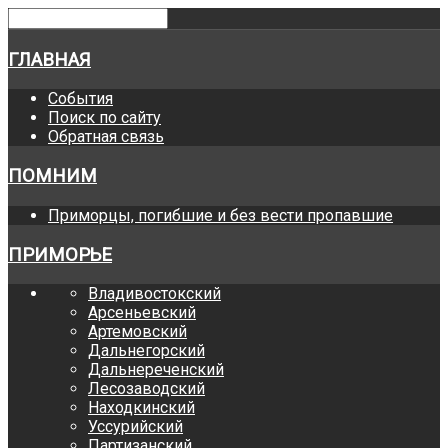
ГЛАВНАЯ
События
Поиск по сайту
Обратная связь
ПОМНИМ
Приморцы, погибшие и без вести пропавшие
ПРИМОРЬЕ
Владивостокский
Арсеньевский
Артемовский
Дальнегорский
Дальнереченский
Лесозаводский
Находкинский
Уссурийский
Партизанский