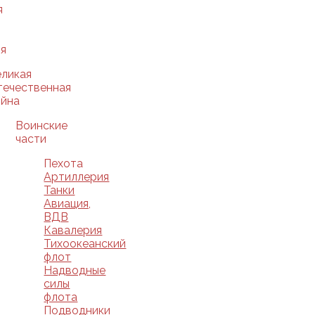
я
я
еликая
течественная
ойна
Воинские
части
Пехота
Артиллерия
Танки
Авиация,
ВДВ
Кавалерия
Тихоокеанский
флот
Надводные
силы
флота
Подводники